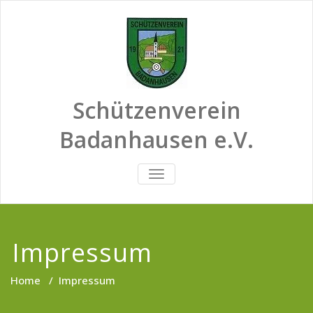
Skip
to
content
Schützenverein
Badanhausen e.V.
SCHALTE
NAVIGATION
Impressum
Home
/
Impressum