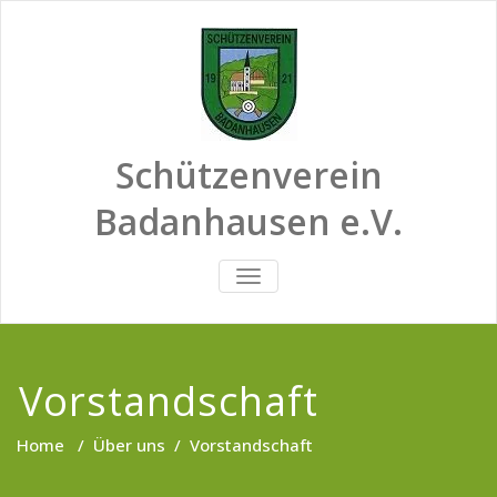
Skip
to
content
Schützenverein
Badanhausen e.V.
SCHALTE
NAVIGATION
Vorstandschaft
Home
/
Über uns
/
Vorstandschaft