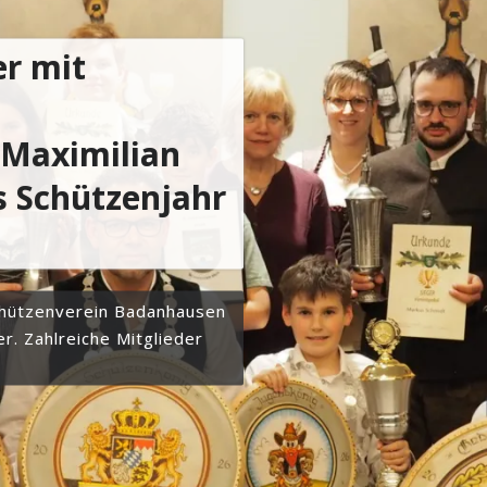
er mit
 Maximilian
s Schützenjahr
chützenverein Badanhausen
er. Zahlreiche Mitglieder