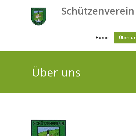
Skip
Schützenverein
to
content
Home
Über u
Über uns