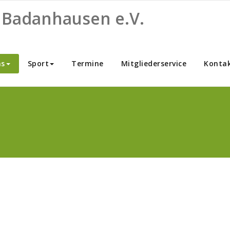
 Badanhausen e.V.
ns
Sport
Termine
Mitgliederservice
Konta