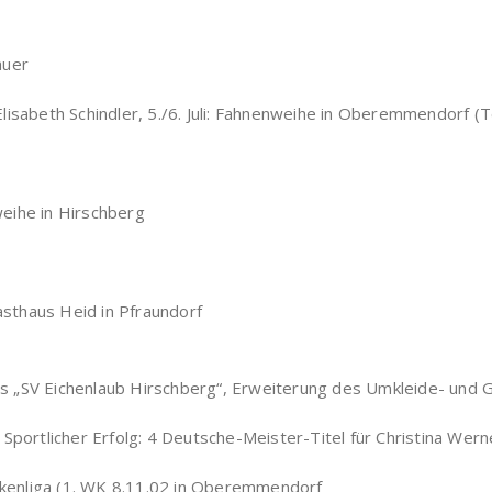
auer
lisabeth Schindler, 5./6. Juli: Fahnenweihe in Oberemmendorf (
eihe in Hirschberg
sthaus Heid in Pfraundorf
s „SV Eichenlaub Hirschberg“, Erweiterung des Umkleide- und
 Sportlicher Erfolg: 4 Deutsche-Meister-Titel für Christina We
ankenliga (1. WK 8.11.02 in Oberemmendorf