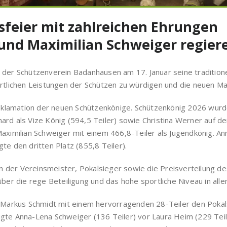
sfeier mit zahlreichen Ehrungen
und Maximilian Schweiger regiere
 der Schützenverein Badanhausen am 17. Januar seine traditione
ichen Leistungen der Schützen zu würdigen und die neuen Maje
lamation der neuen Schützenkönige. Schützenkönig 2026 wurde
rd als Vize König (594,5 Teiler) sowie Christina Werner auf dem
Maximilian Schweiger mit einem 466,8-Teiler als Jugendkönig. 
te den dritten Platz (855,8 Teiler).
 der Vereinsmeister, Pokalsieger sowie die Preisverteilung d
über die rege Beteiligung und das hohe sportliche Niveau in alle
h Markus Schmidt mit einem hervorragenden 28-Teiler den Pokal
gte Anna-Lena Schweiger (136 Teiler) vor Laura Heim (229 Teile