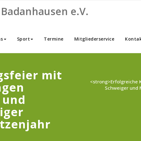
 Badanhausen e.V.
ns
Sport
Termine
Mitgliederservice
Konta
gsfeier mit
<strong>Erfolgreiche 
ngen
Schweiger und 
 und
iger
tzenjahr