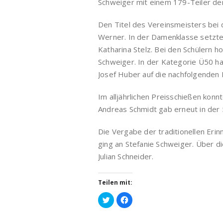
Schweiger mit einem 179-Teiler de
Den Titel des Vereinsmeisters bei
Werner. In der Damenklasse setzte 
Katharina Stelz. Bei den Schülern 
Schweiger. In der Kategorie Ü50 h
Josef Huber auf die nachfolgenden
Im alljährlichen Preisschießen konn
Andreas Schmidt gab erneut in der
Die Vergabe der traditionellen Eri
ging an Stefanie Schweiger. Über d
Julian Schneider.
Teilen mit:
Klick,
Klick,
um
um
über
auf
Twitter
Facebook
zu
zu