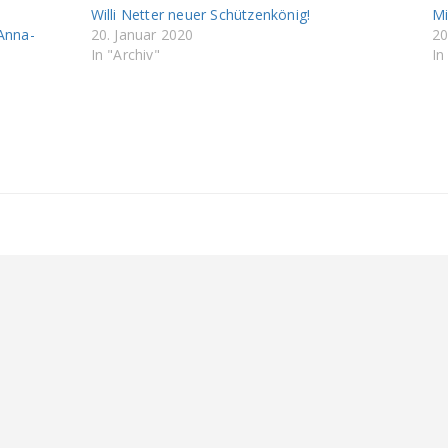
Willi Netter neuer Schützenkönig!
Mi
Anna-
20. Januar 2020
20
In "Archiv"
In