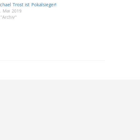
chael Trost ist Pokalsieger!
. Mai 2019
 "Archiv"