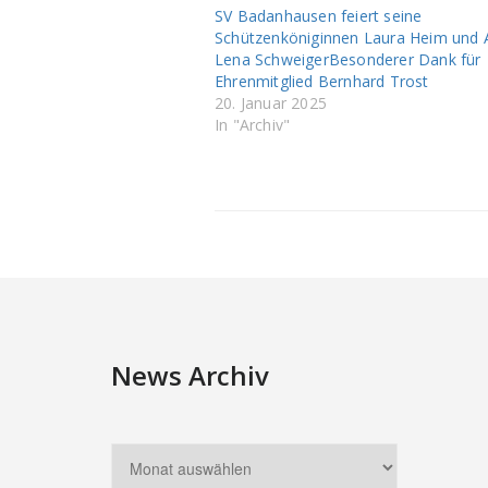
teilen
teilen
SV Badanhausen feiert seine
(Wird
(Wird
Schützenköniginnen Laura Heim und 
in
in
neuem
neuem
Lena SchweigerBesonderer Dank für
Fenster
Fenster
geöffnet)
geöffnet)
Ehrenmitglied Bernhard Trost
20. Januar 2025
In "Archiv"
News Archiv