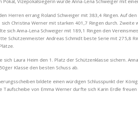
n Pokal, Vizepokalsiegerin wurde Anna-Lena Schweiger mit eine
 den Herren errang Roland Schweiger mit 383,4 Ringen. Auf den
sich Christina Werner mit starken 401,7 Ringen durch. Zweite 
holte sich Anna-Lena Schweiger mit 189,1 Ringen den Vereinsmei
atte Schützenmeister Andreas Schmidt beste Serie mit 275,8 R
 Plätze.
te sich Laura Heim den 1. Platz der Schützenklasse sichern. An
 50ger Klasse den besten Schuss ab.
nnerungsscheiben bildete einen würdigen Schlusspunkt der Köni
ie Taufscheibe von Emma Werner durfte sich Karin Erdle freuen 