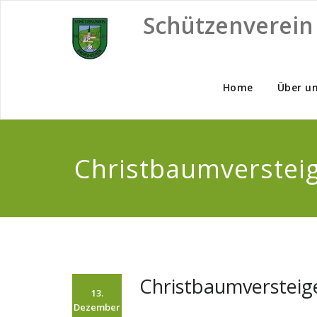
Skip
Schützenverein
to
content
Home
Über u
Christbaumverstei
Christbaumversteig
13.
Dezember