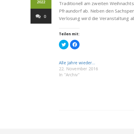
2022
Traditionell am zweiten Weihnachts
Pfraundorf ab. Neben den Sachspen
0
Verlosung wird die Veranstaltung 
Teilen mit:
Klick,
Klick,
um
um
über
auf
Twitter
Facebook
zu
zu
teilen
teilen
Alle Jahre wieder…
(Wird
(Wird
22. November 2016
in
in
neuem
neuem
In "Archiv"
Fenster
Fenster
geöffnet)
geöffnet)